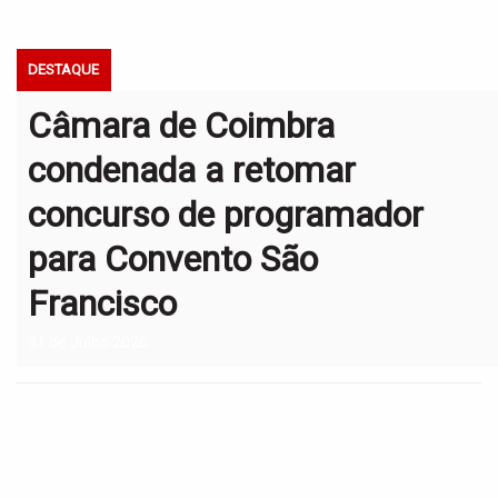
t
i
o
DESTAQUE
n
Câmara de Coimbra
condenada a retomar
concurso de programador
para Convento São
Francisco
31 de Julho 2026