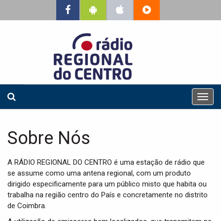
T
o
g
g
Sobre Nós
l
e
n
A RÁDIO REGIONAL DO CENTRO é uma estação de rádio que
a
se assume como uma antena regional, com um produto
v
dirigido especificamente para um público misto que habita ou
i
trabalha na região centro do País e concretamente no distrito
g
de Coimbra.
a