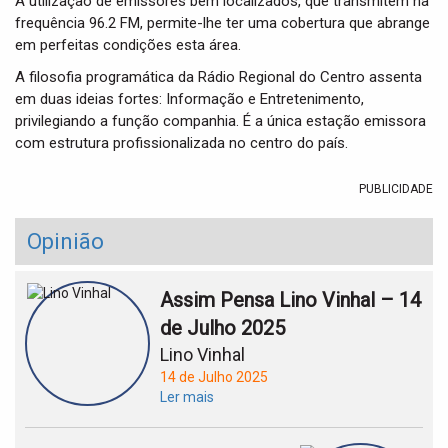
A utilização de emissores bem localizados, que transmitem na
t
frequência 96.2 FM, permite-lhe ter uma cobertura que abrange
i
o
em perfeitas condições esta área.
n
A filosofia programática da Rádio Regional do Centro assenta
em duas ideias fortes: Informação e Entretenimento,
privilegiando a função companhia. É a única estação emissora
com estrutura profissionalizada no centro do país.
PUBLICIDADE
Opinião
Assim Pensa Lino Vinhal – 14
de Julho 2025
Lino Vinhal
14 de Julho 2025
Ler mais