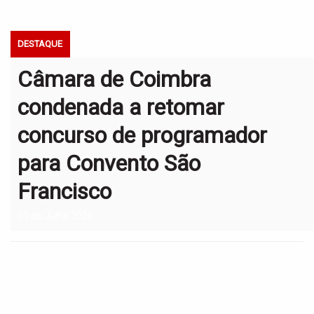
t
i
o
DESTAQUE
n
Câmara de Coimbra
condenada a retomar
concurso de programador
para Convento São
Francisco
31 de Julho 2026