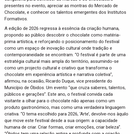
presentes no evento, apreciar as montras do Mercado de
Chocolate, e conhecer os talentos emergentes dos Institutos
Formativos.
A edição de 2026 regressa à essência da criação humana,
propondo ao público descobrir o chocolate como matéria-
prima artística, e reforçando o posicionamento do festival
como um espaço de inovação cultural onde tradição e
contemporaneidade se encontram. “O festival é parte de uma
estratégia cultural mais ampla do território, assumindo-se
como um projecto cultural e criativo que transforma o
chocolate em experiência artística e narrativa coletiva”,
afirmou, na ocasião, Ricardo Duque, vice presidente do
Município de Óbidos. Um evento “que cruza saberes, talentos,
públicos e gerações”. Este ano, o festival convida cada
visitante a olhar para o chocolate não apenas como um
produto gastronómico, mas como uma verdadeira linguagem
criativa. “O tema escolhido para 2026, ‘Arte’, devolve-nos àquilo
que move este festival desde a sua origem: a capacidade
humana de criar. Criar formas, criar emoções, criar beleza”.
“Óbidos tem uma relação antiga e profunda com a criação