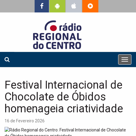
T
o
g
g
Festival Internacional de
l
e
Chocolate de Óbidos
n
a
homenageia criatividade
v
i
16 de Fevereiro 2026
g
a