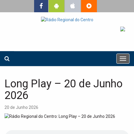
T
o
g
g
Long Play – 20 de Junho
l
e
2026
n
a
20 de Junho 2026
v
i
g
a