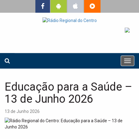
T
o
g
g
Educação para a Saúde –
l
e
13 de Junho 2026
n
a
13 de Junho 2026
v
i
g
a