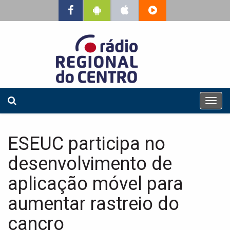
T
o
g
g
ESEUC participa no
l
e
desenvolvimento de
n
a
aplicação móvel para
v
aumentar rastreio do
i
g
cancro
a