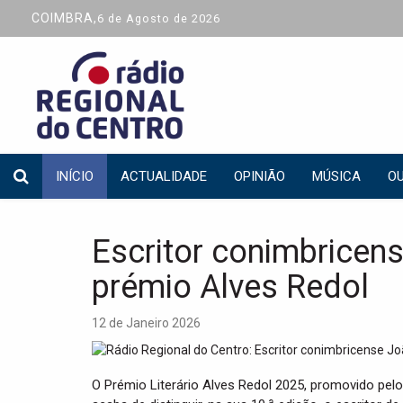
COIMBRA,
6 de Agosto de 2026
INÍCIO
ACTUALIDADE
OPINIÃO
MÚSICA
OU
Escritor conimbricen
prémio Alves Redol
12 de Janeiro 2026
O Prémio Literário Alves Redol 2025, promovido pelo