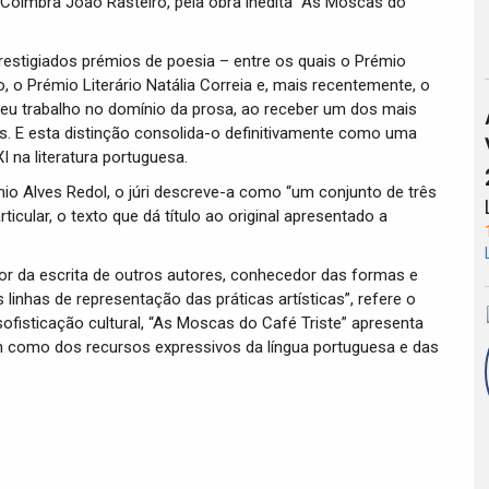
de Coimbra João Rasteiro, pela obra inédita “As Moscas do
restigiados prémios de poesia – entre os quais o Prémio
o, o Prémio Literário Natália Correia e, mais recentemente, o
eu trabalho no domínio da prosa, ao receber um dos mais
ês. E esta distinção consolida-o definitivamente como uma
na literatura portuguesa.
io Alves Redol, o júri descreve-a como “um conjunto de três
icular, o texto que dá título ao original apresentado a
itor da escrita de outros autores, conhecedor das formas e
 linhas de representação das práticas artísticas”, refere o
sofisticação cultural, “As Moscas do Café Triste” apresenta
im como dos recursos expressivos da língua portuguesa e das