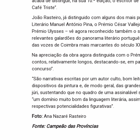
acaba de distinguir, na sua 10.ª edição, o escritor 
Café Triste”.
João Rasteiro, já distinguido com alguns dos mais p
Literário Manuel António Pina, o Prémio César Vallej
Prémio Ulysses – vê agora reconhecido também o s
relevantes galardões do panorama literário portugu
das vozes de Coimbra mais marcantes do século XXI 
Na apreciação da obra agora distinguida com o Prém
contos, relativamente longos, destacando-se, em part
concurso”.
“São narrativas escritas por um autor culto, bom le
dispositivos da pintura e, de modo geral, das grandes
júri, sustentando que no quadro de uma assinalável 
“um domínio muito bom da linguagem literária, ass
respectivas potencialidades figurativas”.
Foto:
Ana Nazaré Rasteiro
Fonte: Campeão das Províncias