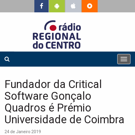
T
o
g
g
Fundador da Critical
l
e
Software Gonçalo
n
a
Quadros é Prémio
v
Universidade de Coimbra
i
g
a
24 de Janeiro 2019