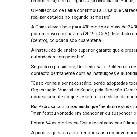
recomendações da Organização Mundial de Saúde, dis
O Politécnico de Leiria confirmou à Lusa que vai r
realizar estudos no segundo semestre”.
A China elevou hoje para 490 mortos e mais de 24.
por um novo coronavírus (2019-nCoV) detectado em
(centro), colocada sob quarentena.
A instituição de ensino superior garante que a pres
autoridades competentes”.
Segundo o presidente, Rui Pedrosa, o Politécnico de
contacto permanente com as instituições e autorida
“Caso venha a ser necessário, serão adoptadas to
Organização Mundial de Saúde, pela Direcção-Geral 
nomeadamente no que se refere a medidas de contr
Rui Pedrosa confirmou ainda que “nenhum estudante 
“manifestou vontade em abandonar ou suspender os
Foram 64 as mortes na China registadas nas última
A primeira pessoa a morrer por causa do novo corona