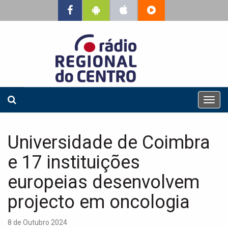
T
o
g
g
Universidade de Coimbra
l
e
e 17 instituições
n
a
europeias desenvolvem
v
projecto em oncologia
i
g
a
8 de Outubro 2024