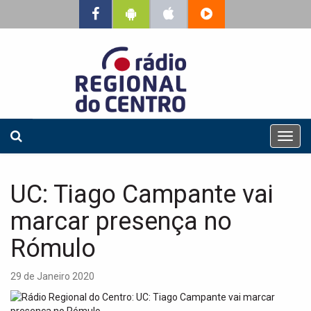
T
o
g
g
UC: Tiago Campante vai
l
e
marcar presença no
n
a
Rómulo
v
i
29 de Janeiro 2020
g
a