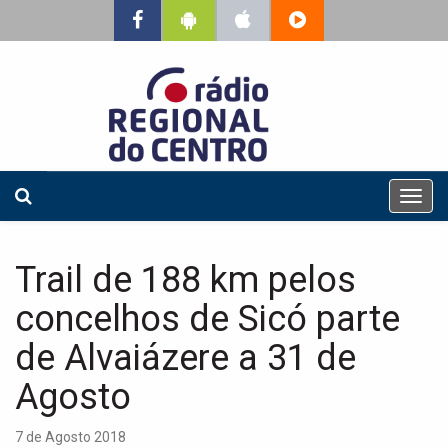
T
o
g
g
Trail de 188 km pelos
l
e
concelhos de Sicó parte
n
a
de Alvaiázere a 31 de
v
Agosto
i
g
a
7 de Agosto 2018