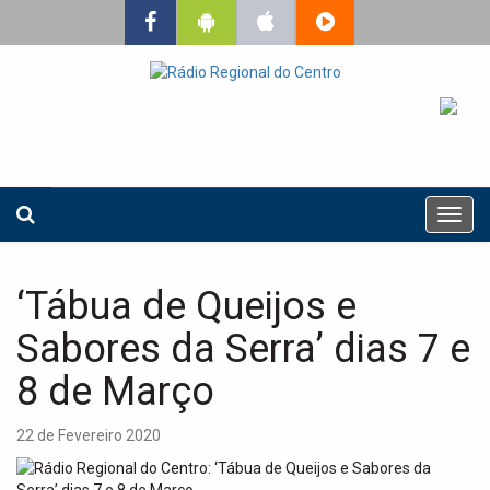
T
o
g
g
‘Tábua de Queijos e
l
e
Sabores da Serra’ dias 7 e
n
a
8 de Março
v
i
22 de Fevereiro 2020
g
a