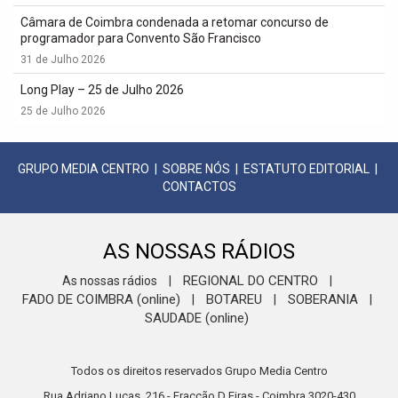
Câmara de Coimbra condenada a retomar concurso de
programador para Convento São Francisco
31 de Julho 2026
Long Play – 25 de Julho 2026
25 de Julho 2026
GRUPO MEDIA CENTRO
|
SOBRE NÓS
|
ESTATUTO EDITORIAL
|
CONTACTOS
AS NOSSAS RÁDIOS
REGIONAL DO CENTRO
As nossas rádios
|
|
FADO DE COIMBRA (online)
BOTAREU
SOBERANIA
|
|
|
SAUDADE (online)
Todos os direitos reservados Grupo Media Centro
Rua Adriano Lucas, 216 - Fracção D Eiras - Coimbra 3020-430