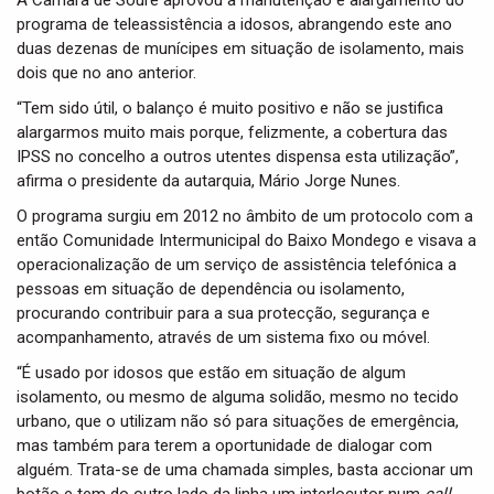
A Câmara de Soure aprovou a manutenção e alargamento do
t
programa de teleassistência a idosos, abrangendo este ano
i
duas dezenas de munícipes em situação de isolamento, mais
o
n
dois que no ano anterior.
“Tem sido útil, o balanço é muito positivo e não se justifica
alargarmos muito mais porque, felizmente, a cobertura das
IPSS no concelho a outros utentes dispensa esta utilização”,
afirma o presidente da autarquia, Mário Jorge Nunes.
O programa surgiu em 2012 no âmbito de um protocolo com a
então Comunidade Intermunicipal do Baixo Mondego e visava a
operacionalização de um serviço de assistência telefónica a
pessoas em situação de dependência ou isolamento,
procurando contribuir para a sua protecção, segurança e
acompanhamento, através de um sistema fixo ou móvel.
“É usado por idosos que estão em situação de algum
isolamento, ou mesmo de alguma solidão, mesmo no tecido
urbano, que o utilizam não só para situações de emergência,
mas também para terem a oportunidade de dialogar com
alguém. Trata-se de uma chamada simples, basta accionar um