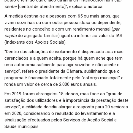
botão e tem do outro lado da linha um interlocutor num
call
center
[central de atendimento]”, explica o autarca.
A medida destina-se a pessoas com 65 ou mais anos, que
vivam sozinhas ou com outra pessoa idosa ou dependente,
residentes no concelho e com um rendimento mensal (
per
capita
do agregado familiar) igual ou inferior ao valor do IAS
(Indexante dos Apoios Sociais).
“Dentro das situações de isolamento é dispensado aos mais
carenciados e a quem aceita, porque há quem ache que tem
uma autonomia suficiente para agir sozinho e não aceite o
serviço”, refere o presidente da Câmara, sublinhando que o
programa é financiado totalmente pelo “esforço municipal” e
ronda um valor de cerca de 2.000 euros anuais.
Em 2019 foram abrangidos 18 idosos, mas face ao “grau de
satisfação dos utilizadores e à importância da prestação deste
serviço”, a edilidade decidiu alargar a resposta para 20 seniores
em 2020, considerando o resultado do levantamento e a
sinalização efectuados pelos Serviços de Acção Social e
Saúde municipais.