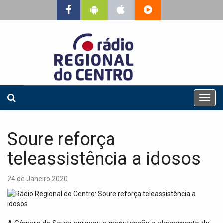
T
o
g
g
Soure reforça
l
e
teleassistência a idosos
n
a
24 de Janeiro 2020
v
i
g
a