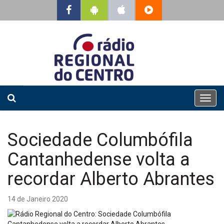
T
o
g
g
Sociedade Columbófila
l
e
Cantanhedense volta a
n
a
recordar Alberto Abrantes
v
i
14 de Janeiro 2020
g
a