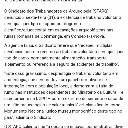
t
i
O Sindicato dos Trabalhadores de Arqueologia (STARQ)
o
denunciou, sexta-feira (31), a existência de trabalho voluntário
n
sem qualquer tipo de apoio ou programa
científico/educacional, em escavações arqueológicas nas
ruínas romanas de Conímbriga, em Condeixa-a-Nova.
À agência Lusa, o Sindicato refere que “recebeu múltiplas
denúncias sobre o recurso ao trabalho voluntário sem qualquer
tipo de apoio, nomeadamente alimentação, transporte,
alojamento ou referência a seguro de acidentes de trabalho”.
“Este caso gravíssimo, desprestigia o trabalho voluntário em
arqueologia, que sempre teve um papel formativo e de
integração com a população local, e demonstra a falta de
rumo nas instituições dependentes do Ministério da Cultura – e
directamente na DGPC – com o extremo de ser este o caso de
um sítio arqueológico de valor incalculável, classificado como
Monumento Nacional, único museu monográfico deste tipo no
país”, adianta o Sindicato.
O STARQ salienta que “a opção de escavar, por destrutiva, deve