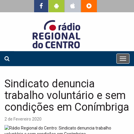
T
o
g
g
Sindicato denuncia
l
e
trabalho voluntário e sem
n
a
condições em Conímbriga
v
i
2 de Fevereiro 2020
g
a