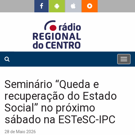
T
o
g
g
Seminário “Queda e
l
e
recuperação do Estado
n
a
Social” no próximo
v
sábado na ESTeSC-IPC
i
g
a
28 de Maio 2026