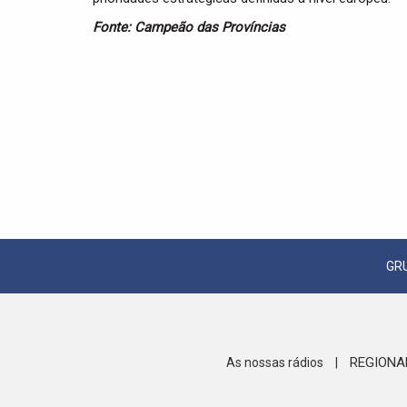
Fonte: Campeão das Províncias
GR
REGIONA
As nossas rádios
|