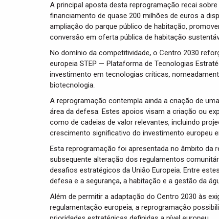
A principal aposta desta reprogramação recai sobre
financiamento de quase 200 milhões de euros a dispo
ampliação do parque público de habitação, promoven
conversão em oferta pública de habitação sustentáve
No domínio da competitividade, o Centro 2030 reforç
europeia STEP — Plataforma de Tecnologias Estratégi
investimento em tecnologias críticas, nomeadamente 
biotecnologia.
A reprogramação contempla ainda a criação de uma 
área da defesa. Estes apoios visam a criação ou exp
como de cadeias de valor relevantes, incluindo project
crescimento significativo do investimento europeu 
Esta reprogramação foi apresentada no âmbito da rev
subsequente alteração dos regulamentos comunitári
desafios estratégicos da União Europeia. Entre est
defesa e a segurança, a habitação e a gestão da ág
Além de permitir a adaptação do Centro 2030 às ex
regulamentação europeia, a reprogramação possibi
prioridades estratégicas definidas a nível europeu.