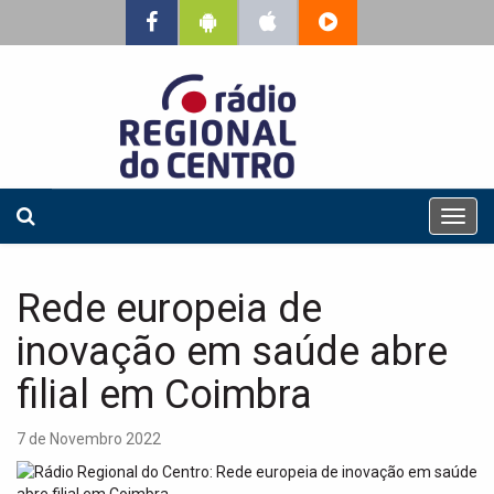
T
o
g
g
Rede europeia de
l
e
inovação em saúde abre
n
a
filial em Coimbra
v
i
7 de Novembro 2022
g
a