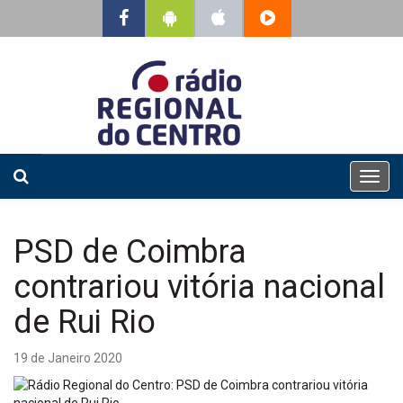
T
o
g
g
PSD de Coimbra
l
e
contrariou vitória nacional
n
a
de Rui Rio
v
i
19 de Janeiro 2020
g
a