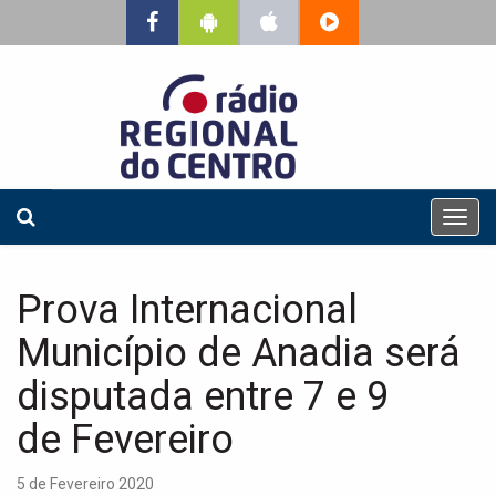
T
o
g
g
Prova Internacional
l
e
Município de Anadia será
n
a
disputada entre 7 e 9
v
de Fevereiro
i
g
a
5 de Fevereiro 2020