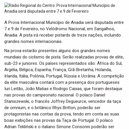
t
i
o
n
A Prova Internacional Município de Anadia será disputada entre
7 e 9 de Fevereiro, no Velódromo Nacional, em Sangalhos,
Anadia. A pista irá receber pistards de treze nações, incluindo
grandes nomes internacionais.
Na prova estarão presentes alguns dos grandes nomes
mundiais do ciclismo de pista. Serão realizadas provas de elite,
sub-23 e juniores. Os países representados são: África do Sul,
Argélia, Bélgica, Espanha, França, Grã-Bretanha, Holanda,
Irlanda, Itália, Polónia, Portugal, Rússia e Ucrânia. A competição
da elite masculina contará com a presença dos portugueses
Iuri Leitão, João Matias e Rodrigo Caixas, que foram destaque
nas provas do campeonato nacional. O polaco Daniel
Staniszewski, o francês Joffrey Degueurce, vencedor da taça
de omnium, e o britânico Rhys Britton, poderão ser
protagonistas nas contas da prova, tendo em conta as suas
boas exibições nas provas da Taça de Portugal. O polaco
Adrian Tekliński e o italiano Simone Consonni poderão ser