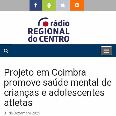
T
o
g
g
Projeto em Coimbra
l
e
promove saúde mental de
n
a
crianças e adolescentes
v
atletas
i
g
a
31 de Dezembro 2025