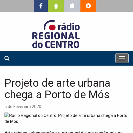
T
o
g
g
Projeto de arte urbana
l
e
chega a Porto de Mós
n
a
5 de Fevereiro 2020
v
i
g
a