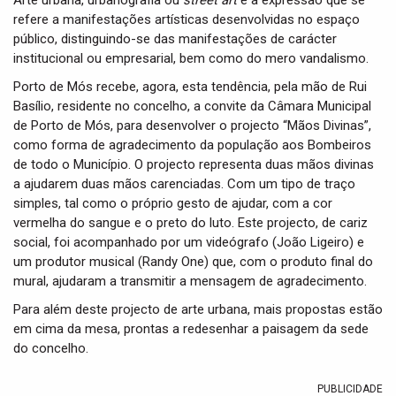
Arte urbana, urbanografia ou
street art
é a expressão que se
t
refere a manifestações artísticas desenvolvidas no espaço
i
público, distinguindo-se das manifestações de carácter
o
n
institucional ou empresarial, bem como do mero vandalismo.
Porto de Mós recebe, agora, esta tendência, pela mão de Rui
Basílio, residente no concelho, a convite da Câmara Municipal
de Porto de Mós, para desenvolver o projecto “Mãos Divinas”,
como forma de agradecimento da população aos Bombeiros
de todo o Município. O projecto representa duas mãos divinas
a ajudarem duas mãos carenciadas. Com um tipo de traço
simples, tal como o próprio gesto de ajudar, com a cor
vermelha do sangue e o preto do luto. Este projecto, de cariz
social, foi acompanhado por um videógrafo (João Ligeiro) e
um produtor musical (Randy One) que, com o produto final do
mural, ajudaram a transmitir a mensagem de agradecimento.
Para além deste projecto de arte urbana, mais propostas estão
em cima da mesa, prontas a redesenhar a paisagem da sede
do concelho.
PUBLICIDADE