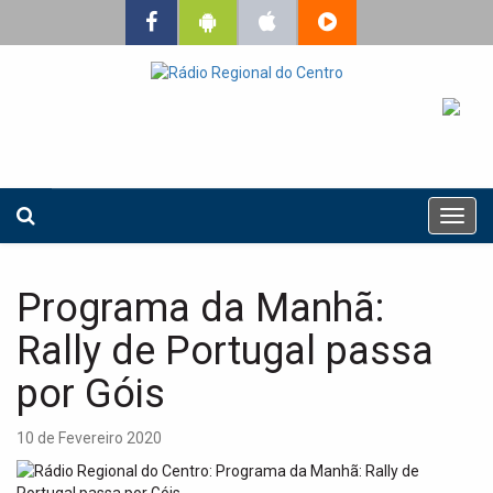
T
o
g
g
Programa da Manhã:
l
e
Rally de Portugal passa
n
a
por Góis
v
i
10 de Fevereiro 2020
g
a