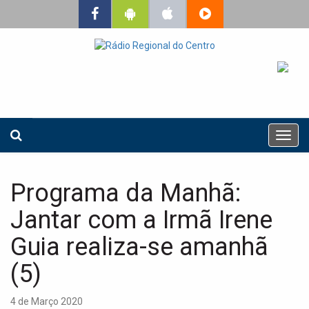
T
o
g
g
Programa da Manhã:
l
e
Jantar com a Irmã Irene
n
a
Guia realiza-se amanhã
v
(5)
i
g
a
4 de Março 2020