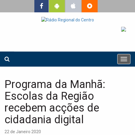
T
o
g
g
Programa da Manhã:
l
e
Escolas da Região
n
a
recebem acções de
v
cidadania digital
i
g
a
22 de Janeiro 2020