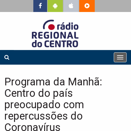
T
o
g
g
Programa da Manhã:
l
e
Centro do país
n
a
preocupado com
v
repercussões do
i
g
Coronavírus
a