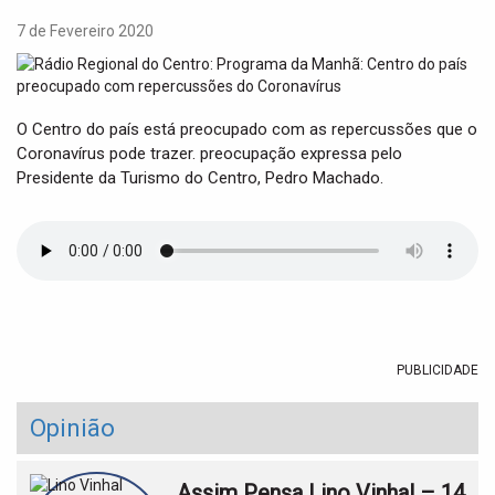
t
i
7 de Fevereiro 2020
o
n
O Centro do país está preocupado com as repercussões que o
Coronavírus pode trazer. preocupação expressa pelo
Presidente da Turismo do Centro, Pedro Machado.
PUBLICIDADE
Opinião
Assim Pensa Lino Vinhal – 14