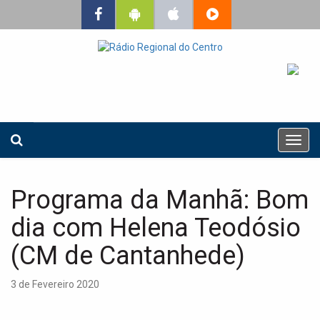
T
o
g
g
Programa da Manhã: Bom
l
e
dia com Helena Teodósio
n
a
(CM de Cantanhede)
v
i
3 de Fevereiro 2020
g
a