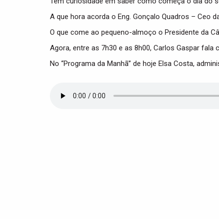
Tem curiosidade em saber como começa o dia do s
A que hora acorda o Eng. Gonçalo Quadros – Ceo da 
O que come ao pequeno-almoço o Presidente da Câma
Agora, entre as 7h30 e as 8h00, Carlos Gaspar fala 
No “Programa da Manhã” de hoje Elsa Costa, admini