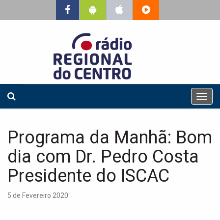
T
o
g
g
Programa da Manhã: Bom
l
e
dia com Dr. Pedro Costa
n
a
Presidente do ISCAC
v
i
5 de Fevereiro 2020
g
a