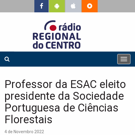
T
o
g
g
Professor da ESAC eleito
l
e
presidente da Sociedade
n
a
Portuguesa de Ciências
v
Florestais
i
g
a
4 de Novembro 2022