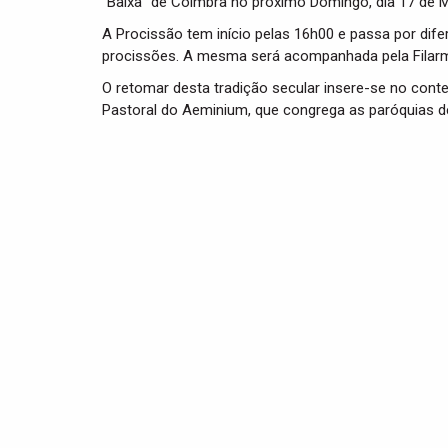
“Baixa” de Coimbra no próximo Domingo, dia 17 de 
A Procissão tem início pelas 16h00 e passa por dif
procissões. A mesma será acompanhada pela Filar
O retomar desta tradição secular insere-se no contex
Pastoral do Aeminium, que congrega as paróquias d