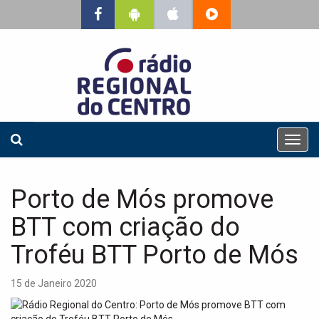
T
o
g
g
Porto de Mós promove
l
e
BTT com criação do
n
a
Troféu BTT Porto de Mós
v
i
15 de Janeiro 2020
g
a