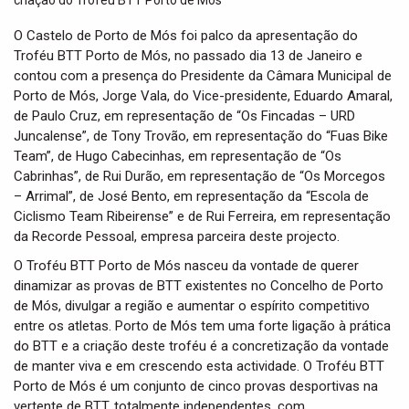
t
i
O Castelo de Porto de Mós foi palco da apresentação do
o
Troféu BTT Porto de Mós, no passado dia 13 de Janeiro e
n
contou com a presença do Presidente da Câmara Municipal de
Porto de Mós, Jorge Vala, do Vice-presidente, Eduardo Amaral,
de Paulo Cruz, em representação de “Os Fincadas – URD
Juncalense”, de Tony Trovão, em representação do “Fuas Bike
Team”, de Hugo Cabecinhas, em representação de “Os
Cabrinhas”, de Rui Durão, em representação de “Os Morcegos
– Arrimal”, de José Bento, em representação da “Escola de
Ciclismo Team Ribeirense” e de Rui Ferreira, em representação
da Recorde Pessoal, empresa parceira deste projecto.
O Troféu BTT Porto de Mós nasceu da vontade de querer
dinamizar as provas de BTT existentes no Concelho de Porto
de Mós, divulgar a região e aumentar o espírito competitivo
entre os atletas. Porto de Mós tem uma forte ligação à prática
do BTT e a criação deste troféu é a concretização da vontade
de manter viva e em crescendo esta actividade. O Troféu BTT
Porto de Mós é um conjunto de cinco provas desportivas na
vertente de BTT, totalmente independentes, com