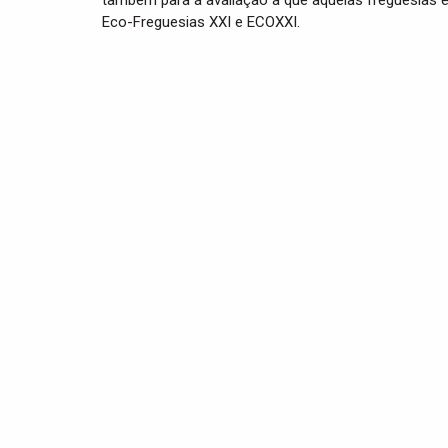
também para a avaliação a que aquelas freguesias e
Eco-Freguesias XXI e ECOXXI.