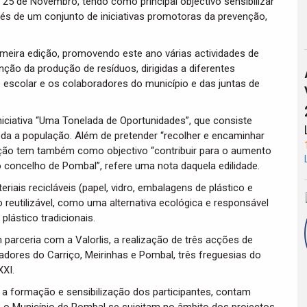
25 de Novembro, tendo como principal objectivo sensibilizar
vés de um conjunto de iniciativas promotoras da prevenção,
imeira edição, promovendo este ano várias actividades de
ção da produção de resíduos, dirigidas a diferentes
escolar e os colaboradores do município e das juntas de
iciativa “Uma Tonelada de Oportunidades”, que consiste
da a população. Além de pretender “recolher e encaminhar
cção tem também como objectivo “contribuir para o aumento
 concelho de Pombal”, refere uma nota daquela edilidade.
riais recicláveis (papel, vidro, embalagens de plástico e
reutilizável, como uma alternativa ecológica e responsável
ástico tradicionais.
 parceria com a Valorlis, a realização de três acções de
dores do Carriço, Meirinhas e Pombal, três freguesias do
XXI.
a a formação e sensibilização dos participantes, contam