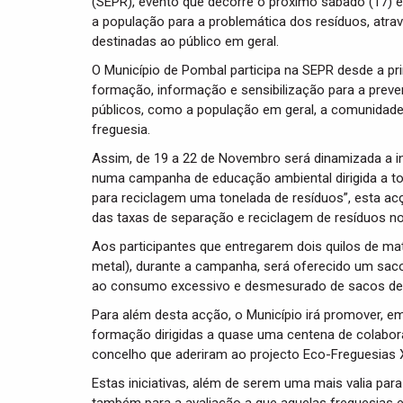
(SEPR), evento que decorre o próximo sábado (17) e 
a população para a problemática dos resíduos, atra
destinadas ao público em geral.
O Município de Pombal participa na SEPR desde a pr
formação, informação e sensibilização para a preven
públicos, como a população em geral, a comunidade 
freguesia.
Assim, de 19 a 22 de Novembro será dinamizada a in
numa campanha de educação ambiental dirigida a to
para reciclagem uma tonelada de resíduos”, esta a
das taxas de separação e reciclagem de resíduos no
Aos participantes que entregarem dois quilos de mate
metal), durante a campanha, será oferecido um saco 
ao consumo excessivo e desmesurado de sacos de pl
Para além desta acção, o Município irá promover, em
formação dirigidas a quase uma centena de colabora
concelho que aderiram ao projecto Eco-Freguesias 
Estas iniciativas, além de serem uma mais valia par