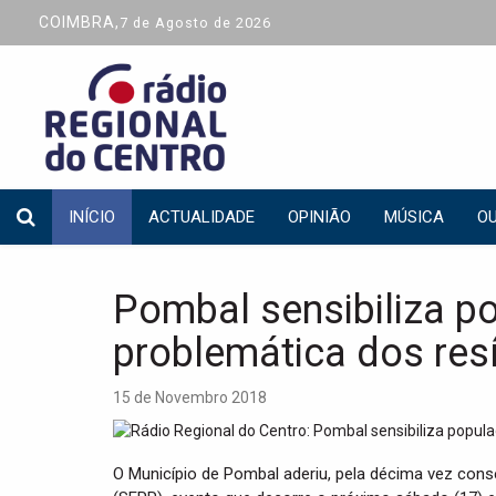
COIMBRA,
7 de Agosto de 2026
INÍCIO
ACTUALIDADE
OPINIÃO
MÚSICA
OU
Pombal sensibiliza p
problemática dos res
15 de Novembro 2018
O Município de Pombal aderiu, pela décima vez con