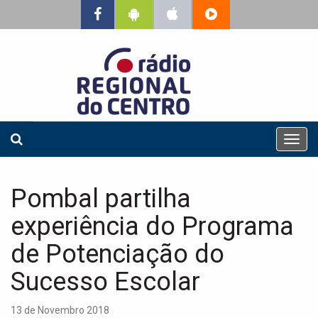
T
o
g
g
Pombal partilha
l
e
experiência do Programa
n
a
de Potenciação do
v
Sucesso Escolar
i
g
a
13 de Novembro 2018