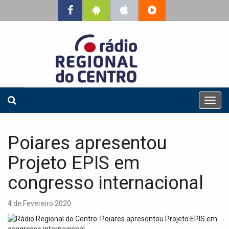
T
o
g
g
Poiares apresentou
l
e
Projeto EPIS em
n
a
congresso internacional
v
i
4 de Fevereiro 2020
g
a