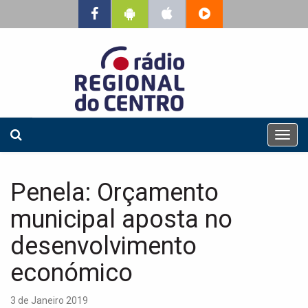
T
o
g
g
Penela: Orçamento
l
e
municipal aposta no
n
a
desenvolvimento
v
económico
i
g
a
3 de Janeiro 2019