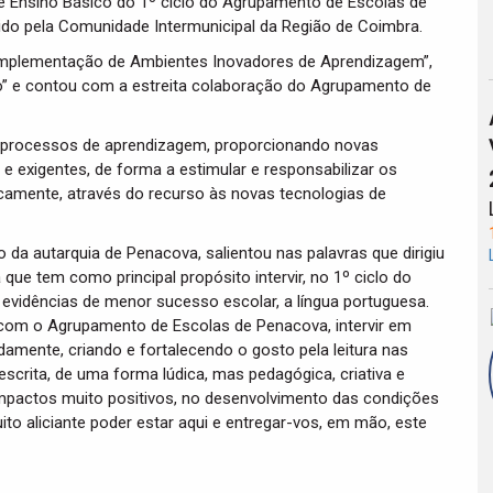
 de Ensino Básico do 1º ciclo do Agrupamento de Escolas de
ido pela Comunidade Intermunicipal da Região de Coimbra.
“Implementação de Ambientes Inovadores de Aprendizagem”,
o” e contou com a estreita colaboração do Agrupamento de
e processos de aprendizagem, proporcionando novas
 e exigentes, de forma a estimular e responsabilizar os
camente, através do recurso às novas tecnologias de
da autarquia de Penacova, salientou nas palavras que dirigiu
 que tem como principal propósito intervir, no 1º ciclo do
 evidências de menor sucesso escolar, a língua portuguesa.
o com o Agrupamento de Escolas de Penacova, intervir em
amente, criando e fortalecendo o gosto pela leitura nas
scrita, de uma forma lúdica, mas pedagógica, criativa e
impactos muito positivos, no desenvolvimento das condições
ito aliciante poder estar aqui e entregar-vos, em mão, este