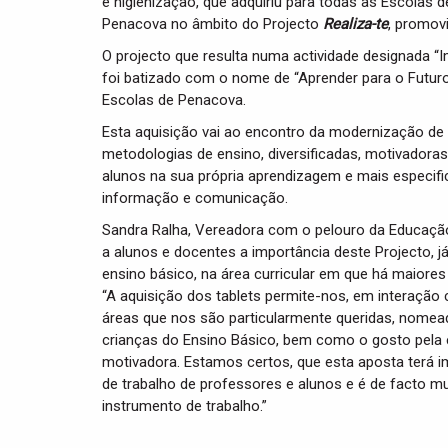
e higienização, que adquiriu para todas as Escolas
Penacova no âmbito do Projecto
Realiza-te
, promov
O projecto que resulta numa actividade designada 
foi batizado com o nome de “Aprender para o Futur
Escolas de Penacova.
Esta aquisição vai ao encontro da modernização d
metodologias de ensino, diversificadas, motivadoras
alunos na sua própria aprendizagem e mais especifi
informação e comunicação.
Sandra Ralha, Vereadora com o pelouro da Educação 
a alunos e docentes a importância deste Projecto, já
ensino básico, na área curricular em que há maiores
“A aquisição dos tablets permite-nos, em interaçã
áreas que nos são particularmente queridas, nomead
crianças do Ensino Básico, bem como o gosto pela e
motivadora. Estamos certos, que esta aposta terá 
de trabalho de professores e alunos e é de facto mu
instrumento de trabalho.”