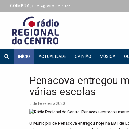
COIMBRA,
7 de Agosto de 2026
INÍCIO
ACTUALIDADE
OPINIÃO
MÚSICA
OU
Penacova entregou ma
várias escolas
5 de Fevereiro 2020
O Município de Penacova entregou hoje na EB1 de Lo