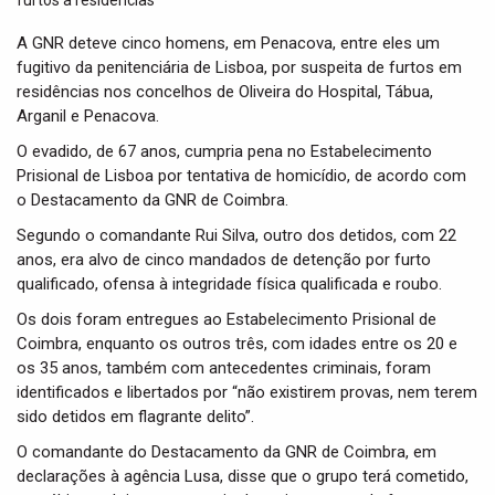
t
i
A GNR deteve cinco homens, em Penacova, entre eles um
o
fugitivo da penitenciária de Lisboa, por suspeita de furtos em
n
residências nos concelhos de Oliveira do Hospital, Tábua,
Arganil e Penacova.
O evadido, de 67 anos, cumpria pena no Estabelecimento
Prisional de Lisboa por tentativa de homicídio, de acordo com
o Destacamento da GNR de Coimbra.
Segundo o comandante Rui Silva, outro dos detidos, com 22
anos, era alvo de cinco mandados de detenção por furto
qualificado, ofensa à integridade física qualificada e roubo.
Os dois foram entregues ao Estabelecimento Prisional de
Coimbra, enquanto os outros três, com idades entre os 20 e
os 35 anos, também com antecedentes criminais, foram
identificados e libertados por “não existirem provas, nem terem
sido detidos em flagrante delito”.
O comandante do Destacamento da GNR de Coimbra, em
declarações à agência Lusa, disse que o grupo terá cometido,