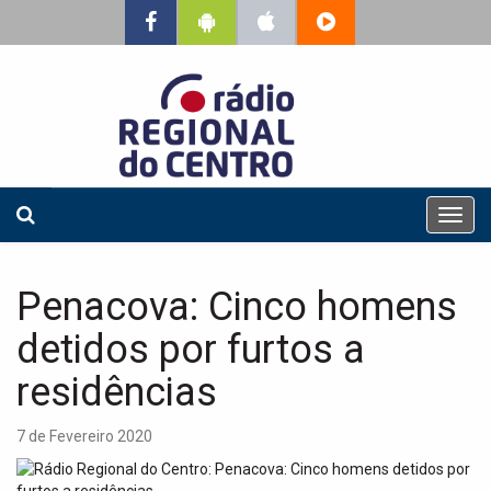
T
o
g
g
Penacova: Cinco homens
l
e
detidos por furtos a
n
a
residências
v
i
7 de Fevereiro 2020
g
a