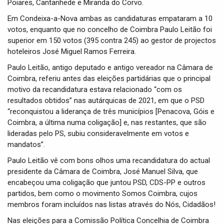
Poiares, Cantanhede e Miranda do Corvo.
Em Condeixa-a-Nova ambas as candidaturas empataram a 10
votos, enquanto que no concelho de Coimbra Paulo Leitão foi
superior em 150 votos (395 contra 245) ao gestor de projectos
hoteleiros José Miguel Ramos Ferreira.
Paulo Leitão, antigo deputado e antigo vereador na Câmara de
Coimbra, referiu antes das eleições partidárias que o principal
motivo da recandidatura estava relacionado “com os
resultados obtidos” nas autárquicas de 2021, em que o PSD
“reconquistou a liderança de três municípios [Penacova, Góis e
Coimbra, a última numa coligação] e, nas restantes, que são
lideradas pelo PS, subiu consideravelmente em votos e
mandatos”.
Paulo Leitão vê com bons olhos uma recandidatura do actual
presidente da Câmara de Coimbra, José Manuel Silva, que
encabeçou uma coligação que juntou PSD, CDS-PP e outros
partidos, bem como o movimento Somos Coimbra, cujos
membros foram incluídos nas listas através do Nós, Cidadãos!
Nas eleições para a Comissão Política Concelhia de Coimbra