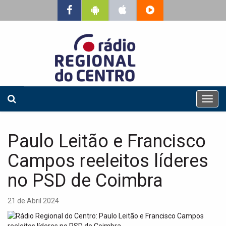
T
o
g
g
Paulo Leitão e Francisco
l
e
Campos reeleitos líderes
n
a
no PSD de Coimbra
v
i
21 de Abril 2024
g
a