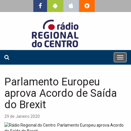
T
o
g
g
Parlamento Europeu
l
e
aprova Acordo de Saída
n
a
do Brexit
v
i
29 de Janeiro 2020
g
a