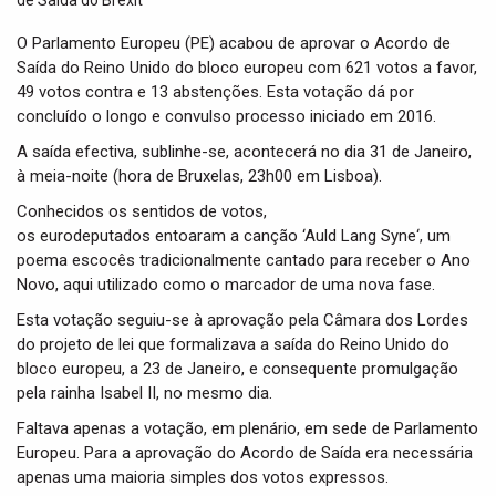
t
i
O
Parlamento Europeu (PE) acabou de aprovar o Acordo de
o
Saída do Reino Unido do bloco europeu com 621 votos a favor,
n
49 votos contra e 13 abstenções. Esta votação dá por
concluído o longo e convulso processo iniciado em 2016.
A saída
efectiva
, sublinhe-se, acontecerá no dia 31 de J
aneiro
,
à meia-noite (hora de Bruxelas, 23h00 em Lisboa).
Conhecidos os sentidos de votos,
os
eurodeputados
entoaram a canção ‘
Auld
Lang
Syne
‘, um
poema escocês tradicionalmente cantado para receber o Ano
Novo, aqui utilizado como o marcador de uma nova fase.
Esta votação seguiu-se à aprovação pela Câ
mara
dos Lordes
do
projeto
de lei que formalizava a saída do Reino Unido do
bloco europeu, a 23 de J
aneiro
, e consequente promulgação
pela rainha Isabel II, no mesmo dia.
Faltava apenas a votação, em plenário, em sede de Parlamento
Europeu. Para a aprovação do Acordo de Saída era necessária
apenas uma maioria simples dos votos expressos.