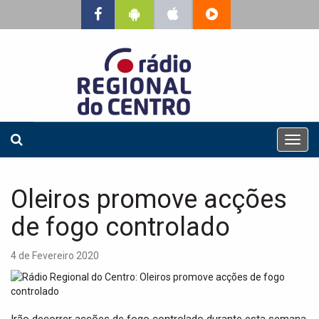
T
o
g
g
Oleiros promove acções
l
e
de fogo controlado
n
a
4 de Fevereiro 2020
v
i
g
a