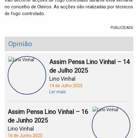
Irão decorrer acções de fogo controlado durante esta semana
t
no concelho de Oleiros. As acções são realizadas por técnicos
i
de fogo controlado.
o
n
PUBLICIDADE
Opinião
Assim Pensa Lino Vinhal – 14
de Julho 2025
Lino Vinhal
14 de Julho 2025
Ler mais
Assim Pensa Lino Vinhal – 16
de Junho 2025
Lino Vinhal
16 de Junho 2025