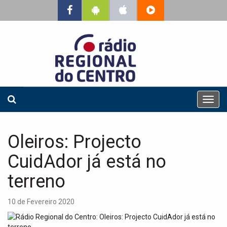
T
o
g
g
Oleiros: Projecto
l
e
CuidAdor já está no
n
a
terreno
v
i
10 de Fevereiro 2020
g
a