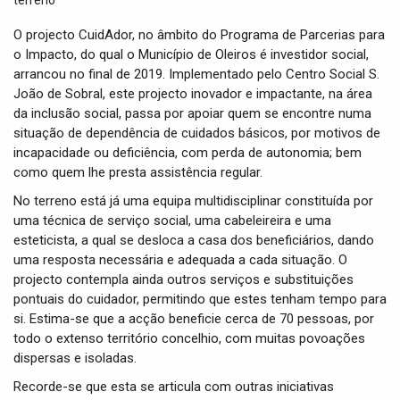
t
i
O projecto CuidAdor, no âmbito do Programa de Parcerias para
o
o Impacto, do qual o Município de Oleiros é investidor social,
n
arrancou no final de 2019. Implementado pelo Centro Social S.
João de Sobral, este projecto inovador e impactante, na área
da inclusão social, passa por apoiar quem se encontre numa
situação de dependência de cuidados básicos, por motivos de
incapacidade ou deficiência, com perda de autonomia; bem
como quem lhe presta assistência regular.
No terreno está já uma equipa multidisciplinar constituída por
uma técnica de serviço social, uma cabeleireira e uma
esteticista, a qual se desloca a casa dos beneficiários, dando
uma resposta necessária e adequada a cada situação. O
projecto contempla ainda outros serviços e substituições
pontuais do cuidador, permitindo que estes tenham tempo para
si. Estima-se que a acção beneficie cerca de 70 pessoas, por
todo o extenso território concelhio, com muitas povoações
dispersas e isoladas.
Recorde-se que esta se articula com outras iniciativas