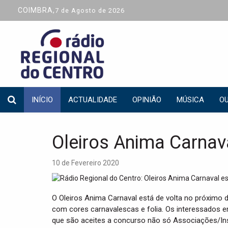
COIMBRA,
7 de Agosto de 2026
INÍCIO
ACTUALIDADE
OPINIÃO
MÚSICA
OU
Oleiros Anima Carnava
10 de Fevereiro 2020
O Oleiros Anima Carnaval está de volta no próximo d
com cores carnavalescas e folia. Os interessados e
que são aceites a concurso não só Associações/In