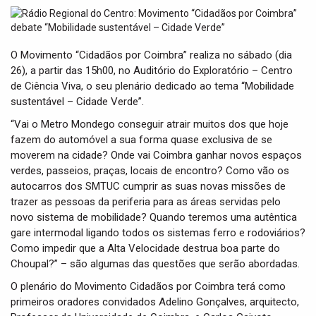
t
i
o
n
O Movimento “Cidadãos por Coimbra” realiza no sábado (dia
26), a partir das 15h00, no Auditório do Exploratório – Centro
de Ciência Viva, o seu plenário dedicado ao tema “Mobilidade
sustentável – Cidade Verde”.
“Vai o Metro Mondego conseguir atrair muitos dos que hoje
fazem do automóvel a sua forma quase exclusiva de se
moverem na cidade? Onde vai Coimbra ganhar novos espaços
verdes, passeios, praças, locais de encontro? Como vão os
autocarros dos SMTUC cumprir as suas novas missões de
trazer as pessoas da periferia para as áreas servidas pelo
novo sistema de mobilidade? Quando teremos uma autêntica
gare intermodal ligando todos os sistemas ferro e rodoviários?
Como impedir que a Alta Velocidade destrua boa parte do
Choupal?” – são algumas das questões que serão abordadas.
O plenário do Movimento Cidadãos por Coimbra terá como
primeiros oradores convidados Adelino Gonçalves, arquitecto,