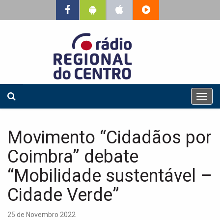
T
o
g
g
Movimento “Cidadãos por
l
e
Coimbra” debate
n
a
“Mobilidade sustentável –
v
Cidade Verde”
i
g
a
25 de Novembro 2022