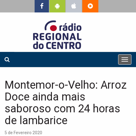
T
o
g
g
Montemor-o-Velho: Arroz
l
e
Doce ainda mais
n
a
saboroso com 24 horas
v
de lambarice
i
g
a
5 de Fevereiro 2020