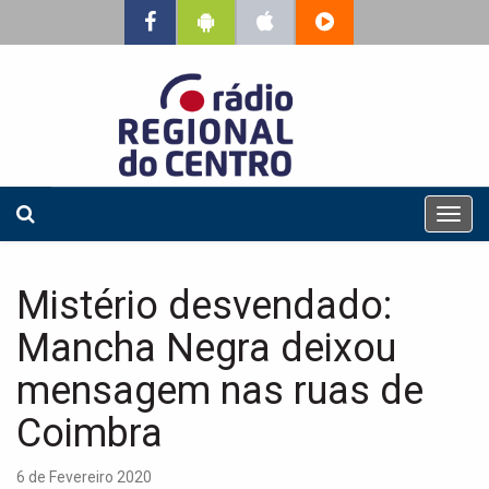
T
o
g
g
Mistério desvendado:
l
e
Mancha Negra deixou
n
a
mensagem nas ruas de
v
Coimbra
i
g
a
6 de Fevereiro 2020