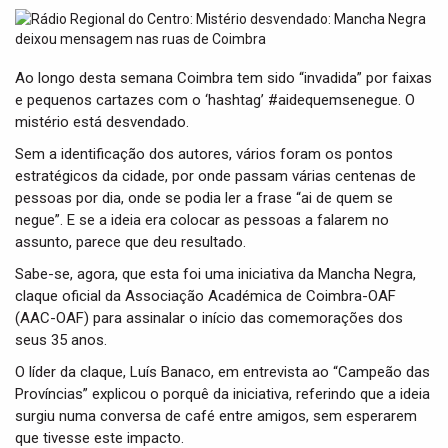
t
i
o
n
Ao longo desta semana Coimbra tem sido “invadida” por faixas
e pequenos cartazes com o ‘hashtag’ #aidequemsenegue. O
mistério está desvendado.
Sem a identificação dos autores, vários foram os pontos
estratégicos da cidade, por onde passam várias centenas de
pessoas por dia, onde se podia ler a frase “ai de quem se
negue”. E se a ideia era colocar as pessoas a falarem no
assunto, parece que deu resultado.
Sabe-se, agora, que esta foi uma iniciativa da Mancha Negra,
claque oficial da Associação Académica de Coimbra-OAF
(AAC-OAF) para assinalar o início das comemorações dos
seus 35 anos.
O líder da claque, Luís Banaco, em entrevista ao “Campeão das
Províncias” explicou o porquê da iniciativa, referindo que a ideia
surgiu numa conversa de café entre amigos, sem esperarem
que tivesse este impacto.