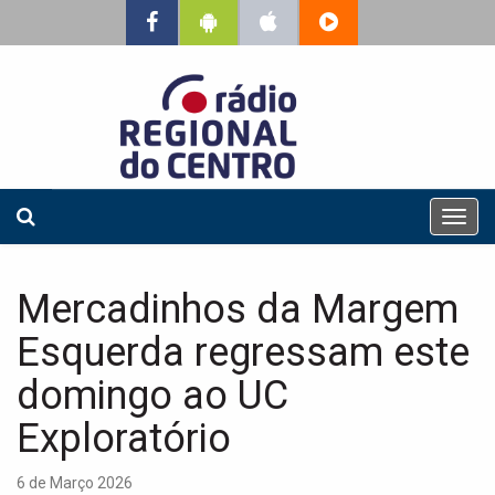
T
o
g
g
Mercadinhos da Margem
l
e
Esquerda regressam este
n
a
domingo ao UC
v
Exploratório
i
g
a
6 de Março 2026