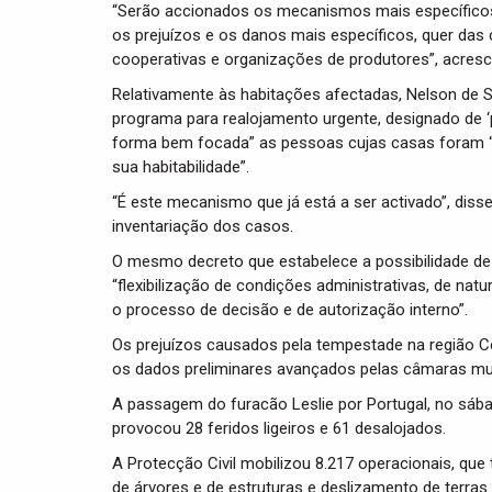
“Serão accionados os mecanismos mais específicos 
os prejuízos e os danos mais específicos, quer da
cooperativas e organizações de produtores”, acresc
Relativamente às habitações afectadas, Nelson de 
programa para realojamento urgente, designado de ‘p
forma bem focada” as pessoas cujas casas foram “
sua habitabilidade”.
“É este mecanismo que já está a ser activado”, dis
inventariação dos casos.
O mesmo decreto que estabelece a possibilidade de
“flexibilização de condições administrativas, de nat
o processo de decisão e de autorização interno”.
Os prejuízos causados pela tempestade na região C
os dados preliminares avançados pelas câmaras mun
A passagem do furacão Leslie por Portugal, no sáb
provocou 28 feridos ligeiros e 61 desalojados.
A Protecção Civil mobilizou 8.217 operacionais, que
de árvores e de estruturas e deslizamento de terras.