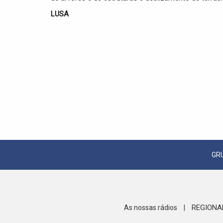
LUSA
GR
REGIONA
As nossas rádios
|