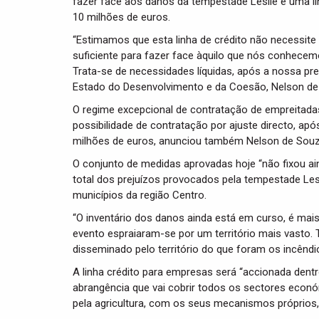
fazer face aos danos da tempestade Leslie e uma li
10 milhões de euros.
“Estimamos que esta linha de crédito não necessite 
suficiente para fazer face àquilo que nós conhece
Trata-se de necessidades líquidas, após a nossa pre
Estado do Desenvolvimento e da Coesão, Nelson de
O regime excepcional de contratação de empreitada
possibilidade de contratação por ajuste directo, apó
milhões de euros, anunciou também Nelson de Souz
O conjunto de medidas aprovadas hoje “não fixou ai
total dos prejuízos provocados pela tempestade Le
municípios da região Centro.
“O inventário dos danos ainda está em curso, é mais
evento espraiaram-se por um território mais vasto
disseminado pelo território do que foram os incênd
A linha crédito para empresas será “accionada dentr
abrangência que vai cobrir todos os sectores econó
pela agricultura, com os seus mecanismos próprios