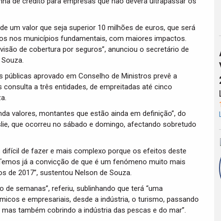
nha de crédito para empresas que não deverá ultrapassar os
de um valor que seja superior 10 milhões de euros, que será
mos nos municípios fundamentais, com maiores impactos.
visão de cobertura por seguros”, anunciou o secretário de
 Souza.
s públicas aprovado em Conselho de Ministros prevê a
s consulta a três entidades, de empreitadas até cinco
a.
nda valores, montantes que estão ainda em definição”, do
slie, que ocorreu no sábado e domingo, afectando sobretudo
 difícil de fazer e mais complexo porque os efeitos deste
. Temos já a convicção de que é um fenómeno muito mais
ios de 2017”, sustentou Nelson de Souza.
o de semanas”, referiu, sublinhando que terá “uma
micos e empresariais, desde a indústria, o turismo, passando
, mas também cobrindo a indústria das pescas e do mar”.